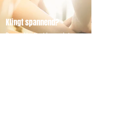
Klingt spannend?
Dann melden Sie sich gerne bei
uns. Wir nehmen uns Zeit und
planen zusammen mit Ihnen eine
gewinnbringende Kooperation,
von der alle Parteien profitieren.
Sie wollen uns unterstützen oder
haben eine offene Frage zu den
GRILLNINJAS
®
oder
YESWECENT
®
?
Dann kontaktieren Sie uns jetzt
persönlich.
Wir informieren Sie gern!
KONTAKT